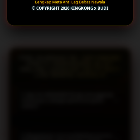
Lengkap Meta Anti Lag Bebas Nawala
© COPYRIGHT 2026 KINGKONG x BUDI
FAQ MUSANG178 ! DATABASE
KARTU PERMAINAN SLOT
ONLINE LENGKAP META ANTI
LAG BEBAS NAWALA
1. Apa itu MUSANG178 dan keunggulan
+
utamanya sebagai platform game
online?
MUSANG178 hadir sebagai platform game online
2. Bagaimana cara melakukan proses
modern, inovatif, dan responsif yang
+