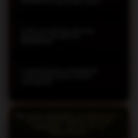
MUSANG178 Login dengan cepat?
menawarkan akses cepat, navigasi praktis, serta
pengalaman bermain digital yang seru dan stabil
di berbagai perangkat.
Proses login di MUSANG178 sangat praktis.
3. Fitur inovatif apa saja yang
Pengguna cukup mengakses halaman login resmi
+
disediakan oleh platform
untuk langsung terhubung ke sistem server yang
MUSANG178?
aman, stabil, dan responsif tanpa hambatan
teknis.
MUSANG178 dilengkapi dengan teknologi
4. Apakah platform MUSANG178
antarmuka intuitif, kecepatan pemuatan sistem
+
responsif jika diakses melalui
yang tinggi, pilihan permainan modern yang
smartphone?
bervariasi, serta dukungan navigasi yang
mempermudah kenyamanan pengguna.
Ya, seluruh sistem dan tampilan platform
MUSANG178 dirancang sepenuhnya responsif,
REVIEW MEMBER MUSANG178 ⭐
sehingga dapat diakses secara optimal melalui
PLATFORM GAME ONLINE
berbagai perangkat seperti smartphone Android,
MODERN, INOVATIF &
RESPONSIF
iOS, tablet, maupun PC.