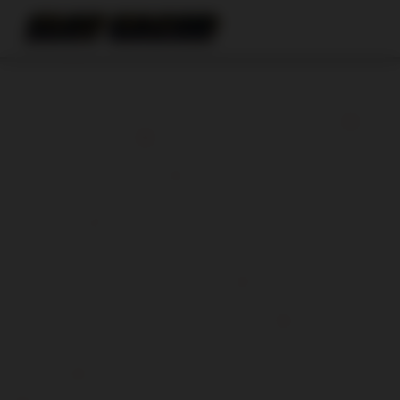
Skip
to
Cari
Troli
Login
Navigation
content