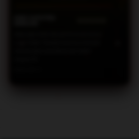
NAUFAL HIDAYAT
BAGU
★★★★★
(MAKASSAR)
(YOG
Sebagai pemain yang mengutamakan
Platfor
kecepatan, MUSANG178 luar biasa. Loading
pernah 
◀
▶
game sangat cepat dan alur navigasi
semua p
platform disajikan dengan praktis.
menikma
2026-05-15
2026-
MUSANG178
>
SITUS slot
>
slot