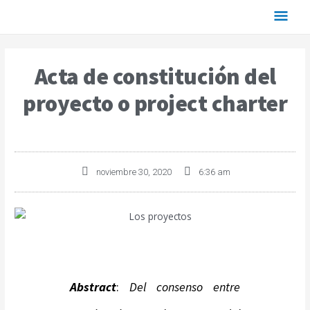
Acta de constitución del
proyecto o project charter
noviembre 30, 2020
6:36 am
A
bstract
:
De
l consenso entre