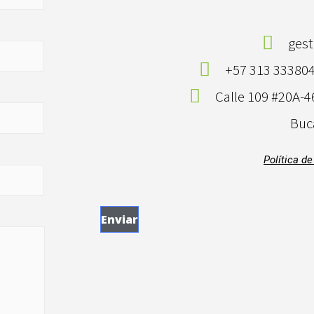
ges
+57 313 333804
Calle 109 #20A-4
Buc
Política d