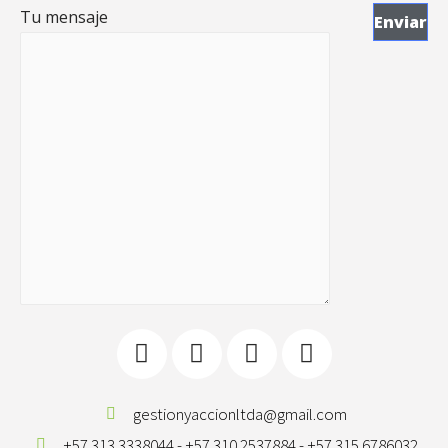
Tu mensaje
gestionyaccionltda@gmail.com
+57 313 3338044 - +57 310 2537884 - +57 315 6786032