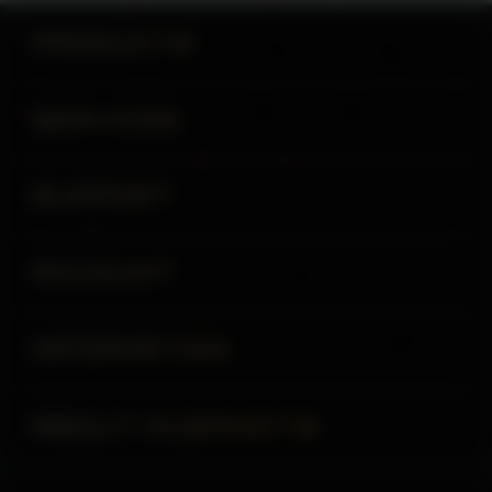
Buka
Footer Navigation
PRODUCTS
Buka
SERVICES
Buka
SUPPORT
Buka
ACCOUNT
Buka
INFORMATION
Buka
ABOUT MUSANG178