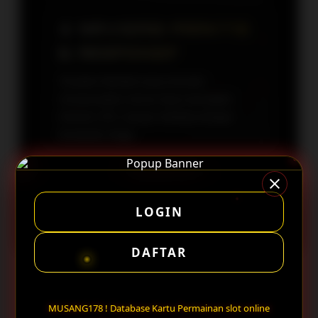
📱 NAVIGASI PRAKTIS
& RESPONSIF
Tampilan fleksibel yang otomatis
menyesuaikan ukuran layar perangkat
Android, iOS, maupun desktop dengan
kecepatan tinggi.
MASUK
KUNJUNGI
LOGIN
MUSANG178
SEKARANG
DAFTAR
Layer Popup Close
MUSANG178 ! Database Kartu Permainan slot online