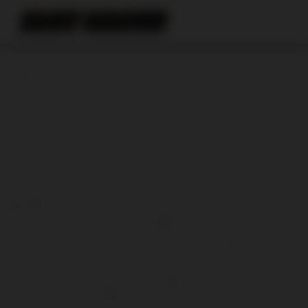
Skip
to
Cari
Troli
Login
Navigation
content