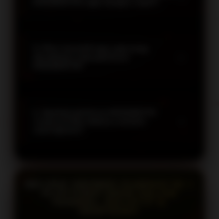
MUSANG178 Login dengan cepat?
menawarkan akses cepat, navigasi praktis, serta
pengalaman bermain digital yang seru dan stabil
di berbagai perangkat.
Proses login di MUSANG178 sangat praktis.
3. Fitur inovatif apa saja yang
Pengguna cukup mengakses halaman login resmi
+
disediakan oleh platform
untuk langsung terhubung ke sistem server yang
MUSANG178?
aman, stabil, dan responsif tanpa hambatan
teknis.
MUSANG178 dilengkapi dengan teknologi
4. Apakah platform MUSANG178
antarmuka intuitif, kecepatan pemuatan sistem
+
responsif jika diakses melalui
yang tinggi, pilihan permainan modern yang
smartphone?
bervariasi, serta dukungan navigasi yang
mempermudah kenyamanan pengguna.
Ya, seluruh sistem dan tampilan platform
MUSANG178 dirancang sepenuhnya responsif,
REVIEW MEMBER MUSANG178 ⭐
sehingga dapat diakses secara optimal melalui
PLATFORM GAME ONLINE
berbagai perangkat seperti smartphone Android,
MODERN, INOVATIF &
RESPONSIF
iOS, tablet, maupun PC.