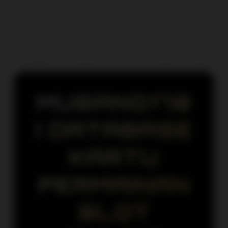
MUSANG178
! DATABASE
KARTU
PERMAINAN
SLOT