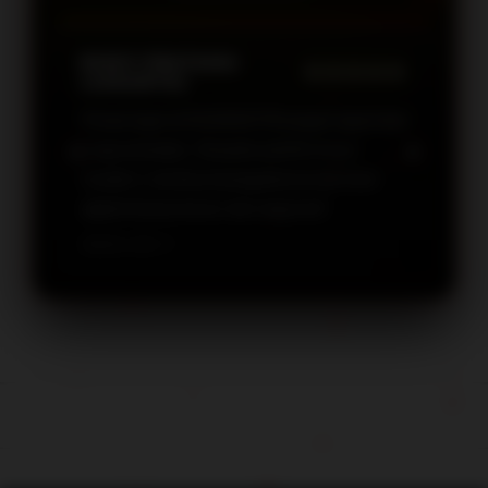
RIZKY PRATAMA
D
★★★★★
(JAKARTA)
(
Proses login di MUSANG178 sangat cepat dan
N
tanpa kendala. Tampilan platformnya
s
◀
▶
modern, membuat pengalaman bermain
p
digital terasa lancar dan responsif.
h
2026-05-11
2
MUSANG178
>
SITUS slot
>
slot