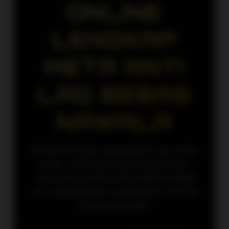
ONLINE
LENGKAP
META ANTI
LAG BEBAS
NAWALA
MUSANG178 hadir sebagai platform game online
modern, inovatif, dan responsif dengan akses
cepat, navigasi praktis, serta pengalaman digital
seru yang dioptimalkan untuk performa maksimal
di berbagai perangkat.