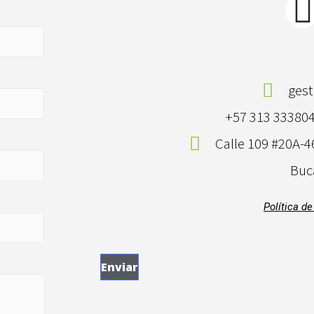
ges
+57 313 333804
Calle 109 #20A-4
Buc
Política d